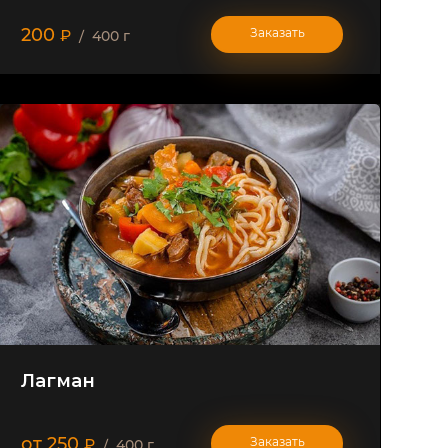
200
Заказать
₽
/ 400 г
Лагман
от 250
Заказать
₽
/ 400 г