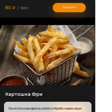
80
Заказать
₽
/ 100 г
Картошка Фри
Мы используем файлы cookies и обрабатываем ваши
100
Заказать
₽
/ 100 г